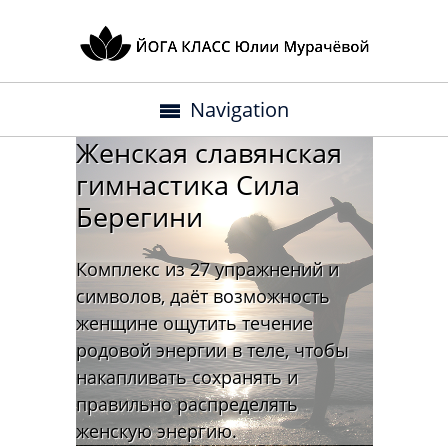
Navigation
Женская славянская
гимнастика Сила
Берегини
Комплекс из 27 упражнений и
символов, даёт возможность
женщине ощутить течение
родовой энергии в теле, чтобы
накапливать сохранять и
правильно распределять
женскую энергию.